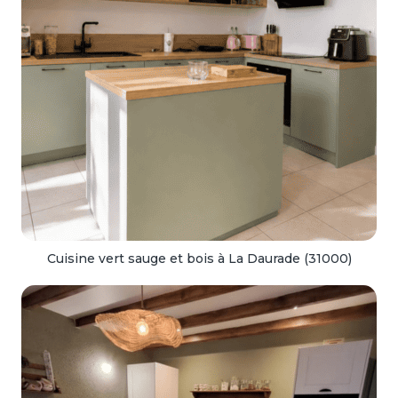
Cuisine vert sauge et bois à La Daurade (31000)