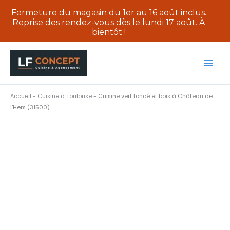
Fermeture du magasin du 1er au 16 août inclus.
Reprise des rendez-vous dès le lundi 17 août. À
bientôt !
Aller
au
contenu
Accueil
-
Cuisine à Toulouse
-
Cuisine vert foncé et bois à Château de
l’Hers (31500)
Cuisine vert
foncé et bois