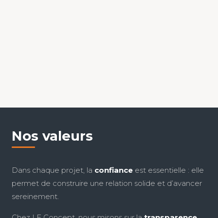
Nos valeurs
Dans chaque projet, la
confiance
est essentielle : elle
permet de construire une relation solide et d’avancer
sereinement.
Chez LF Concept, nous misons sur la
transparence