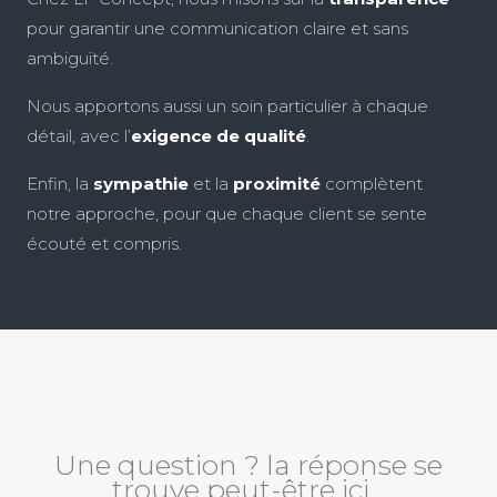
pour garantir une communication claire et sans
ambiguïté.
Nous apportons aussi un soin particulier à chaque
détail, avec l’
exigence de qualité
.
Enfin, la
sympathie
et la
proximité
complètent
notre approche, pour que chaque client se sente
écouté et compris.
Une question ? la réponse se
trouve peut-être ici…