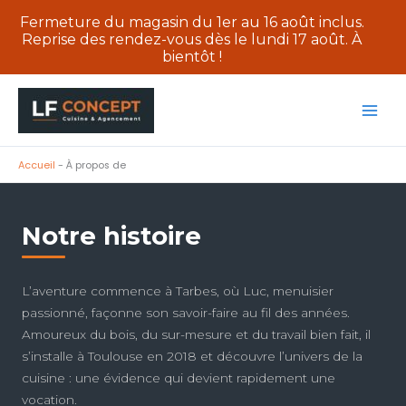
Fermeture du magasin du 1er au 16 août inclus.
Reprise des rendez-vous dès le lundi 17 août. À
bientôt !
Aller
au
contenu
Accueil
-
À propos de
Notre histoire
L’aventure commence à Tarbes, où Luc, menuisier
passionné, façonne son savoir-faire au fil des années.
Amoureux du bois, du sur-mesure et du travail bien fait, il
s’installe à Toulouse en 2018 et découvre l’univers de la
cuisine : une évidence qui devient rapidement une
vocation.