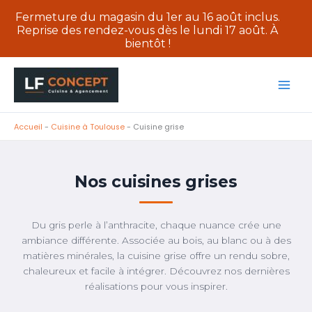
Fermeture du magasin du 1er au 16 août inclus.
Reprise des rendez-vous dès le lundi 17 août. À
bientôt !
Aller
au
contenu
Accueil
-
Cuisine à Toulouse
-
Cuisine grise
Nos cuisines grises
Du gris perle à l’anthracite, chaque nuance crée une
ambiance différente. Associée au bois, au blanc ou à des
matières minérales, la cuisine grise offre un rendu sobre,
chaleureux et facile à intégrer. Découvrez nos dernières
réalisations pour vous inspirer.