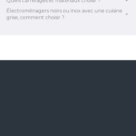
Quels carrelages et matériaux choisir ?
+
Électroménagers noirs ou inox avec une cuisine
+
grise, comment choisir ?